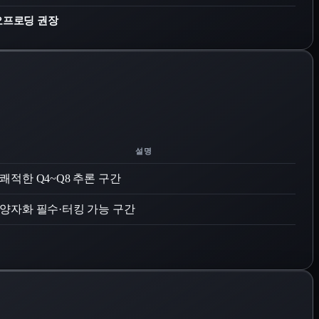
리·오프로딩 권장
설명
쾌적한 Q4~Q8 추론 구간
양자화 필수·터킹 가능 구간