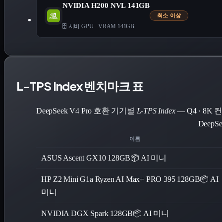
NVIDIA H200 NVL 141GB
최소 이상
🗄️ 서버 GPU
·
VRAM 141GB
L-TPS Index 벤치마크 표
DeepSeek V4 Pro 호환 기기별
L-TPS Index
— Q4 · 8
DeepS
이름
ASUS Ascent GX10 128GB
📦 AI 미니
HP Z2 Mini G1a Ryzen AI Max+ PRO 395 128GB
📦 AI
미니
NVIDIA DGX Spark 128GB
📦 AI 미니