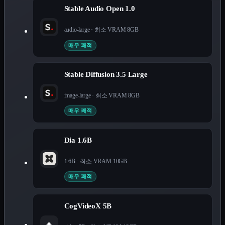
Stable Audio Open 1.0
audio-large
· 최소 VRAM
8
GB
매우 쾌적
Stable Diffusion 3.5 Large
image-large
· 최소 VRAM
8
GB
매우 쾌적
Dia 1.6B
1.6B
· 최소 VRAM
10
GB
매우 쾌적
CogVideoX 5B
✦