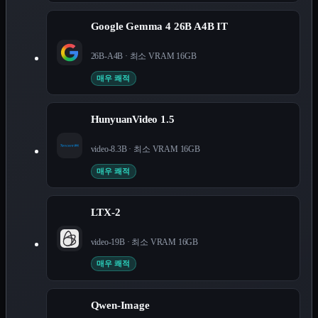
Google Gemma 4 26B A4B IT
26B-A4B
· 최소 VRAM
16
GB
매우 쾌적
HunyuanVideo 1.5
video-8.3B
· 최소 VRAM
16
GB
매우 쾌적
LTX-2
video-19B
· 최소 VRAM
16
GB
매우 쾌적
Qwen-Image