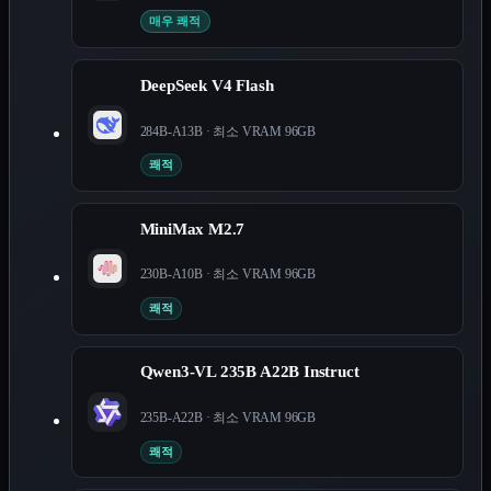
매우 쾌적
DeepSeek V4 Flash
284B-A13B
· 최소 VRAM
96
GB
쾌적
MiniMax M2.7
230B-A10B
· 최소 VRAM
96
GB
쾌적
Qwen3-VL 235B A22B Instruct
235B-A22B
· 최소 VRAM
96
GB
쾌적