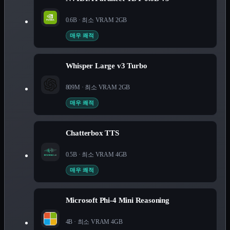
0.6B
· 최소 VRAM
2
GB
매우 쾌적
Whisper Large v3 Turbo
809M
· 최소 VRAM
2
GB
매우 쾌적
Chatterbox TTS
0.5B
· 최소 VRAM
4
GB
매우 쾌적
Microsoft Phi-4 Mini Reasoning
4B
· 최소 VRAM
4
GB