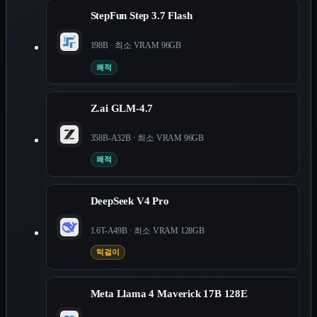
StepFun Step 3.7 Flash
198B
· 최소 VRAM
96
GB
쾌적
Z.ai GLM-4.7
358B-A32B
· 최소 VRAM
96
GB
쾌적
DeepSeek V4 Pro
1.6T-A49B
· 최소 VRAM
128
GB
턱걸이
Meta Llama 4 Maverick 17B 128E