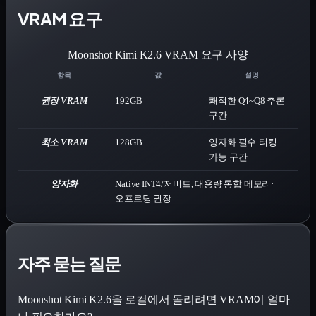
VRAM 요구
Moonshot Kimi K2.6
VRAM 요구 사양
항목
값
설명
권장 VRAM
192
GB
쾌적한 Q4~Q8 추론
구간
최소 VRAM
128
GB
양자화 필수·터킹
가능 구간
양자화
Native INT4/저비트, 대용량 통합 메모리·
오프로딩 권장
자주 묻는 질문
Moonshot Kimi K2.6을 로컬에서 돌리려면 VRAM이 얼마