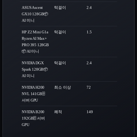
ASUS Ascent
턱걸이
2.4
GX10 128GB
📦
AI 미니
HP Z2 Mini G1a
턱걸이
1.5
Ryzen AI Max+
PRO 395 128GB
📦 AI 미니
NVIDIA DGX
턱걸이
2.4
Spark 128GB
📦
AI 미니
NVIDIA H200
최소 이상
72
NVL 141GB
🗄️
서버 GPU
NVIDIA B200
쾌적
149
192GB
🗄️ 서버
GPU