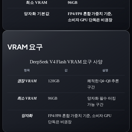
최소 VRAM
96GB
양자화 기본값
FP4/FP8 혼합 가중치 기준,
소비자 GPU 단독은 비권장
VRAM 요구
DeepSeek V4 Flash
VRAM 요구 사양
항목
값
설명
권장 VRAM
128
GB
쾌적한 Q4~Q8 추론
구간
최소 VRAM
96
GB
양자화 필수·터킹
가능 구간
양자화
FP4/FP8 혼합 가중치 기준, 소비자 GPU
단독은 비권장