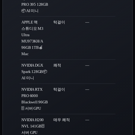
PRO 395 128GB
📦 AI 미니
APPLE 맥
턱걸이
—
스튜디오 M3
Ultra
MU973KH/A
96GB 1TB
🍎
Mac
NVIDIA DGX
쾌적
—
Spark 128GB
📦
AI 미니
NVIDIA RTX
턱걸이
—
PRO 6000
Blackwell 96GB
🗄️ 서버 GPU
NVIDIA H200
매우 쾌적
—
NVL 141GB
🗄️
서버 GPU