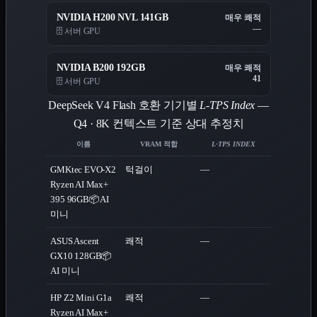
NVIDIA H200 NVL 141GB
매우 쾌적
—
🗄️ 서버 GPU
NVIDIA B200 192GB
매우 쾌적
41
🗄️ 서버 GPU
DeepSeek V4 Flash 호환 기기별
L-TPS Index
—
Q4 · 8K 컨텍스트 기준 상대 추정치
이름
VRAM 적합
L-TPS INDEX
GMKtec EVO-X2
턱걸이
—
Ryzen AI Max+
395 96GB
📦 AI
미니
ASUS Ascent
쾌적
—
GX10 128GB
📦
AI 미니
HP Z2 Mini G1a
쾌적
—
Ryzen AI Max+