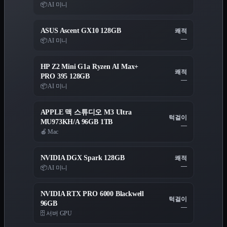
📦 AI 미니
ASUS Ascent GX10 128GB
쾌적
—
📦 AI 미니
HP Z2 Mini G1a Ryzen AI Max+
쾌적
PRO 395 128GB
—
📦 AI 미니
APPLE 맥 스튜디오 M3 Ultra
턱걸이
MU973KH/A 96GB 1TB
—
🍎 Mac
NVIDIA DGX Spark 128GB
쾌적
—
📦 AI 미니
NVIDIA RTX PRO 6000 Blackwell
턱걸이
96GB
—
🗄️ 서버 GPU