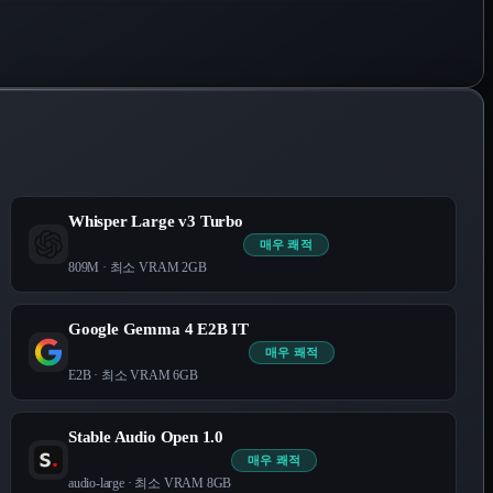
Whisper Large v3 Turbo
매우 쾌적
809M
· 최소 VRAM
2
GB
Google Gemma 4 E2B IT
매우 쾌적
E2B
· 최소 VRAM
6
GB
Stable Audio Open 1.0
매우 쾌적
audio-large
· 최소 VRAM
8
GB