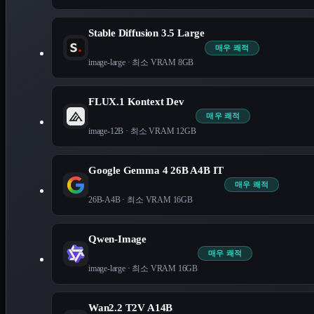
Stable Diffusion 3.5 Large
매우 쾌적
image-large
· 최소 VRAM
8
GB
FLUX.1 Kontext Dev
매우 쾌적
image-12B
· 최소 VRAM
12
GB
Google Gemma 4 26B A4B IT
매우 쾌적
26B-A4B
· 최소 VRAM
16
GB
Qwen-Image
매우 쾌적
image-large
· 최소 VRAM
16
GB
Wan2.2 T2V A14B