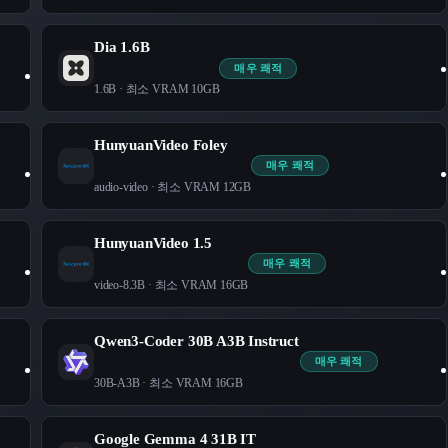
Dia 1.6B
매우 쾌적
1.6B
· 최소 VRAM
10
GB
HunyuanVideo Foley
매우 쾌적
audio-video
· 최소 VRAM
12
GB
HunyuanVideo 1.5
매우 쾌적
video-8.3B
· 최소 VRAM
16
GB
Qwen3-Coder 30B A3B Instruct
매우 쾌적
30B-A3B
· 최소 VRAM
16
GB
Google Gemma 4 31B IT