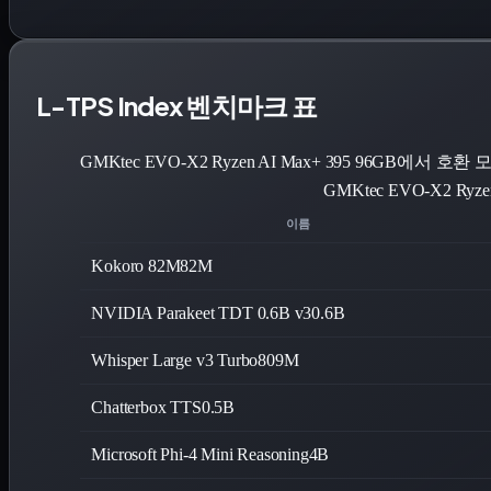
L-TPS Index 벤치마크 표
GMKtec EVO-X2 Ryzen AI Max+ 395 96GB에서 호환
GMKtec EVO-X2 Ry
이름
Kokoro 82M
82M
NVIDIA Parakeet TDT 0.6B v3
0.6B
Whisper Large v3 Turbo
809M
Chatterbox TTS
0.5B
Microsoft Phi-4 Mini Reasoning
4B