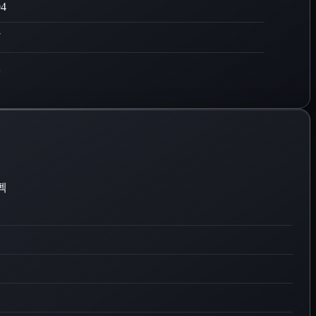
04
7
2
펙