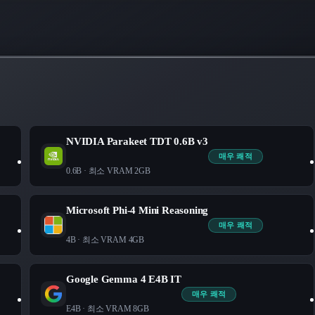
NVIDIA Parakeet TDT 0.6B v3
매우 쾌적
0.6B
· 최소 VRAM
2
GB
Microsoft Phi-4 Mini Reasoning
매우 쾌적
4B
· 최소 VRAM
4
GB
Google Gemma 4 E4B IT
매우 쾌적
E4B
· 최소 VRAM
8
GB