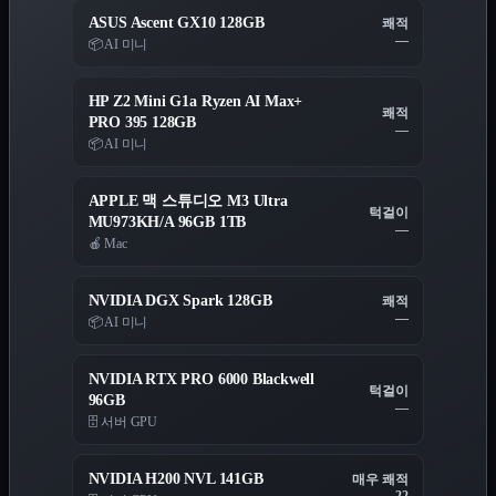
ASUS Ascent GX10 128GB
쾌적
—
📦 AI 미니
HP Z2 Mini G1a Ryzen AI Max+
쾌적
PRO 395 128GB
—
📦 AI 미니
APPLE 맥 스튜디오 M3 Ultra
턱걸이
MU973KH/A 96GB 1TB
—
🍎 Mac
NVIDIA DGX Spark 128GB
쾌적
—
📦 AI 미니
NVIDIA RTX PRO 6000 Blackwell
턱걸이
96GB
—
🗄️ 서버 GPU
NVIDIA H200 NVL 141GB
매우 쾌적