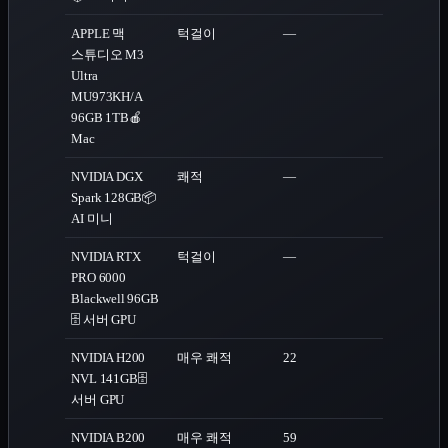
APPLE 맥
턱걸이
—
스튜디오 M3
Ultra
MU973KH/A
96GB 1TB
🍎
Mac
NVIDIA DGX
쾌적
—
Spark 128GB
📦
AI 미니
NVIDIA RTX
턱걸이
—
PRO 6000
Blackwell 96GB
🗄️ 서버 GPU
NVIDIA H200
매우 쾌적
22
NVL 141GB
🗄️
서버 GPU
NVIDIA B200
매우 쾌적
59