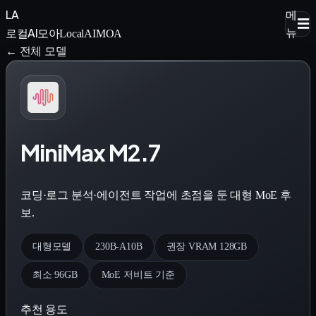
LA
메
☰
로컬AI모아
뉴
LocalAIMOA
← 전체 모델
MiniMax M2.7
코딩·로그 분석·에이전트 작업에 초점을 둔 대형 MoE 후
보.
대형모델
230B-A10B
권장 VRAM 128GB
최소 96GB
MoE 저비트 기준
추천 용도