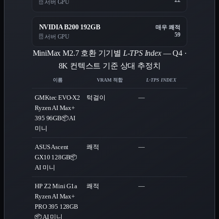
22
🗄️ 서버 GPU
NVIDIA B200 192GB
매우 쾌적
59
🗄️ 서버 GPU
MiniMax M2.7 호환 기기별
L-TPS Index
— Q4 ·
8K 컨텍스트 기준 상대 추정치
이름
VRAM 적합
L-TPS INDEX
GMKtec EVO-X2
턱걸이
—
Ryzen AI Max+
395 96GB
📦 AI
미니
ASUS Ascent
쾌적
—
GX10 128GB
📦
AI 미니
HP Z2 Mini G1a
쾌적
—
Ryzen AI Max+
PRO 395 128GB
📦 AI 미니