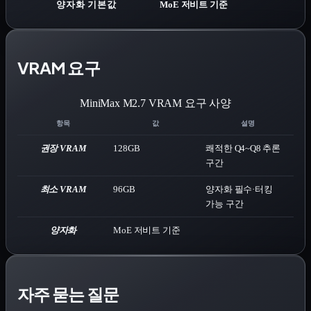
양자화 기본값
MoE 저비트 기준
VRAM 요구
MiniMax M2.7
VRAM 요구 사양
항목
값
설명
권장 VRAM
128
GB
쾌적한 Q4~Q8 추론
구간
최소 VRAM
96
GB
양자화 필수·터킹
가능 구간
양자화
MoE 저비트 기준
자주 묻는 질문