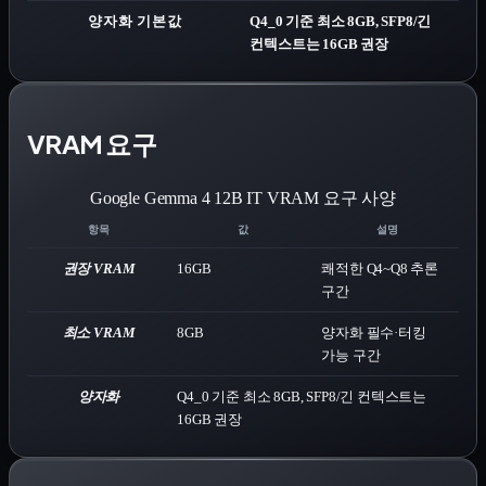
양자화 기본값
Q4_0 기준 최소 8GB, SFP8/긴
컨텍스트는 16GB 권장
VRAM 요구
Google Gemma 4 12B IT
VRAM 요구 사양
항목
값
설명
권장 VRAM
16
GB
쾌적한 Q4~Q8 추론
구간
최소 VRAM
8
GB
양자화 필수·터킹
가능 구간
양자화
Q4_0 기준 최소 8GB, SFP8/긴 컨텍스트는
16GB 권장