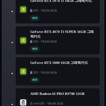
GeForce RTX 5070 Ti 16GB 그래픽카드
🖥️ GPU
·
VRAM 16GB
쾌적
GeForce RTX 4070 Ti SUPER 16GB 그래
픽카드
🖥️ GPU
·
VRAM 16GB
쾌적
GeForce RTX 5080 16GB 그래픽카드
🖥️ GPU
·
VRAM 16GB
쾌적
AMD Radeon AI PRO R9700 32GB
🗄️ 서버 GPU
·
VRAM 32GB