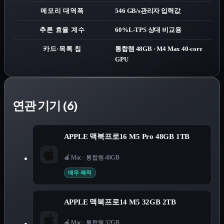
메모리 대역폭
546 GB/s
관리자 입력값
추론 효율 계수
60%
L-TPS 상대 비교용
카드·목록 칩
통합램 48GB · M4 Max 40-core
GPU
연관 기기 (6)
APPLE 맥북프로16 M5 Pro 48GB 1TB
🍎 Mac
·
통합램 48GB
매우 쾌적
APPLE 맥북프로14 M5 32GB 2TB
🍎 Mac
·
통합램 32GB