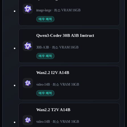
image-large
· 최소 VRAM
16
GB
매우 쾌적
Qwen3-Coder 30B A3B Instruct
30B-A3B
· 최소 VRAM
16
GB
매우 쾌적
Wan2.2 I2V A14B
video-14B
· 최소 VRAM
16
GB
매우 쾌적
Wan2.2 T2V A14B
video-14B
· 최소 VRAM
16
GB