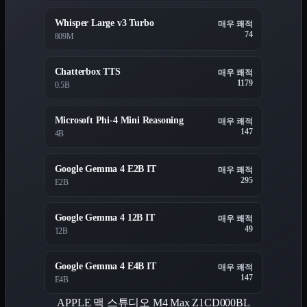
Whisper Large v3 Turbo
매우 쾌적
74
809M
Chatterbox TTS
매우 쾌적
1179
0.5B
Microsoft Phi-4 Mini Reasoning
매우 쾌적
147
4B
Google Gemma 4 E2B IT
매우 쾌적
295
E2B
Google Gemma 4 12B IT
매우 쾌적
49
12B
Google Gemma 4 E4B IT
매우 쾌적
147
E4B
APPLE 맥 스튜디오 M4 Max Z1CD000BL