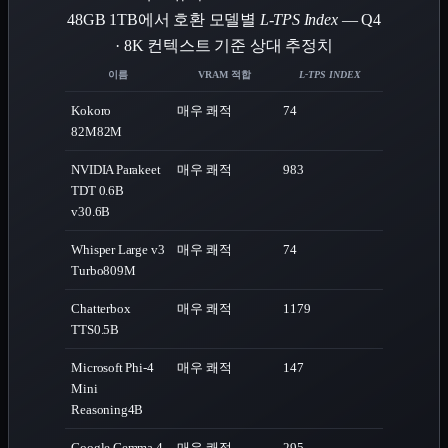
48GB 1TB에서 호환 모델별
L-TPS Index
— Q4
· 8K 컨텍스트 기준 상대 추정치
이름
VRAM 적합
L-TPS INDEX
Kokoro
매우 쾌적
74
82M
82M
NVIDIA Parakeet
매우 쾌적
983
TDT 0.6B
v3
0.6B
Whisper Large v3
매우 쾌적
74
Turbo
809M
Chatterbox
매우 쾌적
1179
TTS
0.5B
Microsoft Phi-4
매우 쾌적
147
Mini
Reasoning
4B
Google Gemma 4
매우 쾌적
295