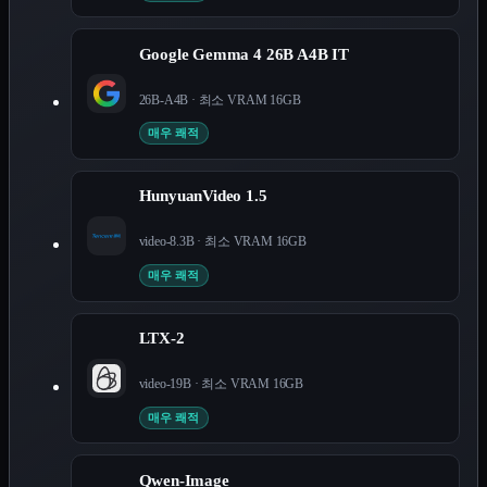
Google Gemma 4 26B A4B IT
26B-A4B
· 최소 VRAM
16
GB
매우 쾌적
HunyuanVideo 1.5
video-8.3B
· 최소 VRAM
16
GB
매우 쾌적
LTX-2
video-19B
· 최소 VRAM
16
GB
매우 쾌적
Qwen-Image