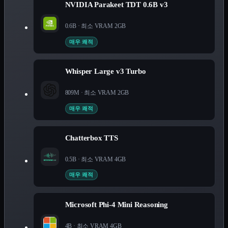
NVIDIA Parakeet TDT 0.6B v3
0.6B
· 최소 VRAM
2
GB
매우 쾌적
Whisper Large v3 Turbo
809M
· 최소 VRAM
2
GB
매우 쾌적
Chatterbox TTS
0.5B
· 최소 VRAM
4
GB
매우 쾌적
Microsoft Phi-4 Mini Reasoning
4B
· 최소 VRAM
4
GB