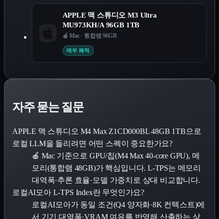
APPLE 맥 스튜디오 M3 Ultra
MU973KH/A 96GB 1TB
🍎 Mac
·
통합램 96GB
매우 쾌적
자주 묻는 질문
APPLE 맥 스튜디오 M4 Max Z1CD000BL 48GB 1TB으로
로컬 LLM을 돌리려면 어떤 스펙이 중요한가요?
🍎 Mac 기준으로 GPU/칩(M4 Max 40-core GPU), 메
모리(통합램 48GB)가 핵심입니다. L-TPS는 메모리
대역폭·추론 효율·모델 가중치로 상대 비교합니다.
로컬AI모아 L-TPS Index란 무엇인가요?
로컬AI모아가 동일 조건(Q4 양자화·8K 컨텍스트)에
서 기기 대역폭·VRAM 여유를 반영해 산출하는 상