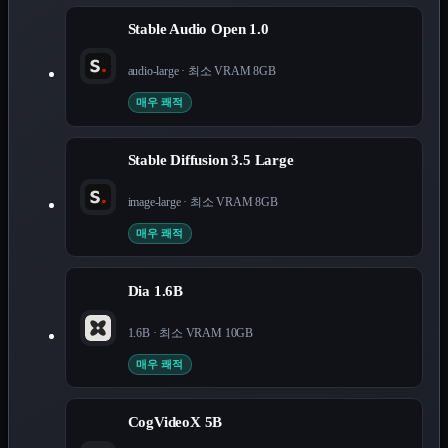
Stable Audio Open 1.0
audio-large
· 최소 VRAM
8
GB
매우 쾌적
Stable Diffusion 3.5 Large
image-large
· 최소 VRAM
8
GB
매우 쾌적
Dia 1.6B
1.6B
· 최소 VRAM
10
GB
매우 쾌적
CogVideoX 5B