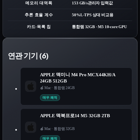
메모리 대역폭
153 GB/s
관리자 입력값
추론 효율 계수
50%
L-TPS 상대 비교용
카드·목록 칩
통합램 32GB · M5 10-core GPU
연관 기기 (6)
APPLE 맥미니 M4 Pro MCX44KH/A
24GB 512GB
🍎 Mac
·
통합램 24GB
매우 쾌적
APPLE 맥북프로14 M5 32GB 2TB
🍎 Mac
·
통합램 32GB
매우 쾌적