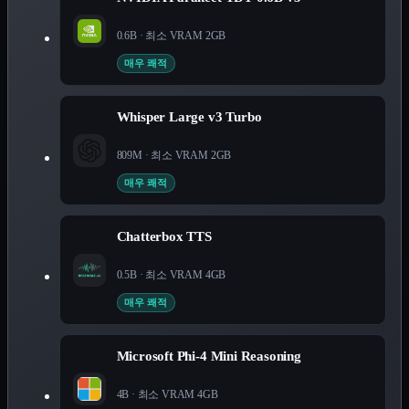
0.6B
· 최소 VRAM
2
GB
매우 쾌적
Whisper Large v3 Turbo
809M
· 최소 VRAM
2
GB
매우 쾌적
Chatterbox TTS
0.5B
· 최소 VRAM
4
GB
매우 쾌적
Microsoft Phi-4 Mini Reasoning
4B
· 최소 VRAM
4
GB