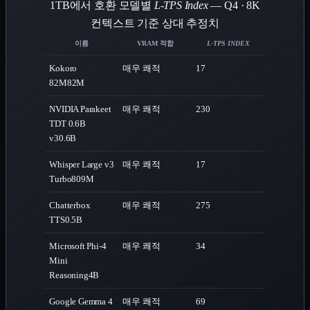
1TB에서 호환 모델별
L-TPS Index
— Q4 · 8K
컨텍스트 기준 상대 추정치
이름
VRAM 적합
L-TPS INDEX
Kokoro
매우 쾌적
17
82M
82M
NVIDIA Parakeet
매우 쾌적
230
TDT 0.6B
v3
0.6B
Whisper Large v3
매우 쾌적
17
Turbo
809M
Chatterbox
매우 쾌적
275
TTS
0.5B
Microsoft Phi-4
매우 쾌적
34
Mini
Reasoning
4B
Google Gemma 4
매우 쾌적
69