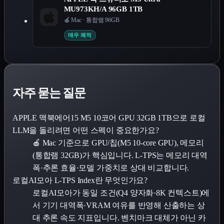
MU973KH/A 96GB 1TB
🍎 Mac
·
통합램 96GB
매우 쾌적
자주 묻는 질문
APPLE 맥북에어15 M5 10코어 GPU 32GB 1TB으로 로컬
LLM을 돌리려면 어떤 스펙이 중요한가요?
🍎 Mac 기준으로 GPU/칩(M5 10-core GPU), 메모리
(통합램 32GB)가 핵심입니다. L-TPS는 메모리 대역
폭·추론 효율·모델 가중치로 상대 비교합니다.
로컬AI모아 L-TPS Index란 무엇인가요?
로컬AI모아가 동일 조건(Q4 양자화·8K 컨텍스트)에
서 기기 대역폭·VRAM 여유를 반영해 산출하는 상
대 추론 속도 지표입니다. 벤치마크 대체가 아닌 카