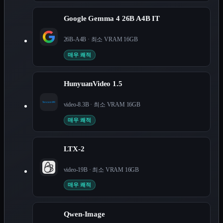
Google Gemma 4 26B A4B IT
26B-A4B
· 최소 VRAM
16
GB
매우 쾌적
HunyuanVideo 1.5
video-8.3B
· 최소 VRAM
16
GB
매우 쾌적
LTX-2
video-19B
· 최소 VRAM
16
GB
매우 쾌적
Qwen-Image