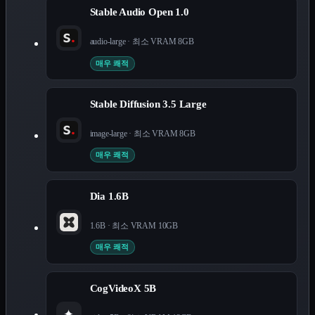
Stable Audio Open 1.0
audio-large
· 최소 VRAM
8
GB
매우 쾌적
Stable Diffusion 3.5 Large
image-large
· 최소 VRAM
8
GB
매우 쾌적
Dia 1.6B
1.6B
· 최소 VRAM
10
GB
매우 쾌적
CogVideoX 5B
✦