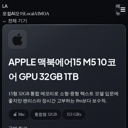
LA
메
☰
로컬AI모아
뉴
LocalAIMOA
← 전체 기기
APPLE 맥북에어15 M5 10코
어 GPU 32GB 1TB
15형 32GB 통합 메모리로 소형·중형 텍스트 모델 입문에
좋지만 팬리스라 장시간 고부하는 Pro보다 보수적.
🍎 Mac
통합램 32GB
153 GB/s