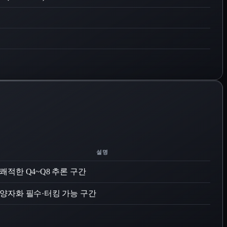
설명
쾌적한 Q4~Q8 추론 구간
양자화 필수·터킹 가능 구간