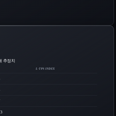
상대 추정치
L-TPS INDEX
3
3
7
73