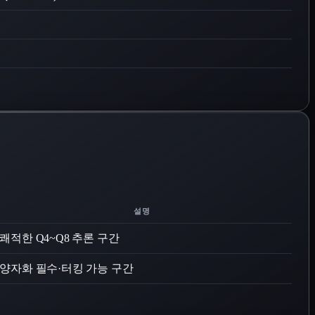
설명
쾌적한 Q4~Q8 추론 구간
양자화 필수·터킹 가능 구간