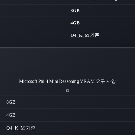
8GB
4GB
Q4_K_M 기준
Microsoft Phi-4 Mini Reasoning
VRAM 요구 사양
값
8
GB
4
GB
Q4_K_M 기준