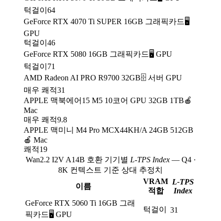
턱걸이
64
GeForce RTX 4070 Ti SUPER 16GB 그래픽카드
🖥️
GPU
턱걸이
46
GeForce RTX 5080 16GB 그래픽카드
🖥️ GPU
턱걸이
71
AMD Radeon AI PRO R9700 32GB
🗄️ 서버 GPU
매우 쾌적
31
APPLE 맥북에어15 M5 10코어 GPU 32GB 1TB
🍎
Mac
매우 쾌적
9.8
APPLE 맥미니 M4 Pro MCX44KH/A 24GB 512GB
🍎 Mac
쾌적
19
Wan2.2 I2V A14B 호환 기기별
L-TPS Index
— Q4 ·
8K 컨텍스트 기준 상대 추정치
VRAM
L-TPS
이름
적합
Index
GeForce RTX 5060 Ti 16GB 그래
턱걸이
31
픽카드
🖥️ GPU