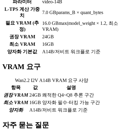
파라미터
video-14B
L-TPS 계산 가중
7.0 GB
params_B × quant_bytes
치
필요 VRAM (추
16.0 GB
max(model_weight × 1.2, 최소
정)
VRAM)
권장 VRAM
24GB
최소 VRAM
16GB
양자화 기본값
A14B/저비트 워크플로 기준
VRAM 요구
Wan2.2 I2V A14B
VRAM 요구 사양
항목
값
설명
권장 VRAM
24
GB
쾌적한 Q4~Q8 추론 구간
최소 VRAM
16
GB
양자화 필수·터킹 가능 구간
양자화
A14B/저비트 워크플로 기준
자주 묻는 질문